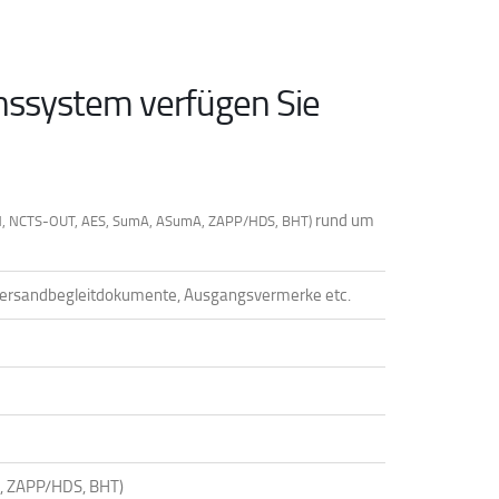
nssystem verfügen Sie
rund um
S-IN, NCTS-OUT, AES, SumA, ASumA, ZAPP/HDS, BHT)
u. Versandbegleitdokumente, Ausgangsvermerke etc.
A, ZAPP/HDS, BHT)