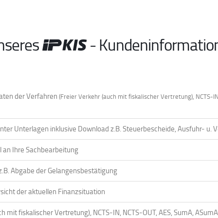
unseres
- Kundeninformatio
daten der Verfahren
(Freier Verkehr (auch mit fiskalischer Vertretung), NCT
evanter Unterlagen inklusive Download z.B. Steuerbescheide, Ausfuhr- 
l an Ihre Sachbearbeitung
 z.B. Abgabe der Gelangensbestätigung
icht der aktuellen Finanzsituation
ch mit fiskalischer Vertretung), NCTS-IN, NCTS-OUT, AES, SumA, ASum