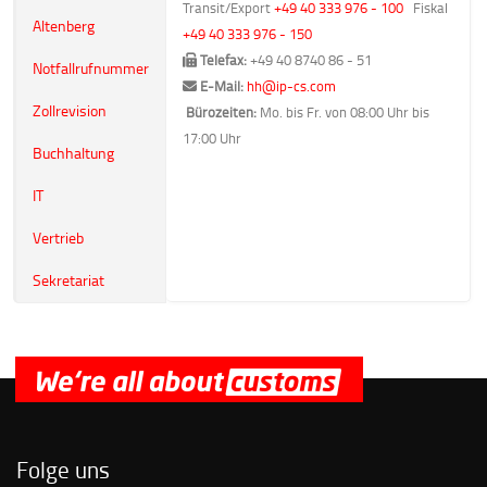
Transit/Export
+49 40 333 976 - 100
Fiskal
Altenberg
+49 40 333 976 - 150
Telefax:
+49 40 8740 86 - 51
Notfallrufnummer
E-Mail:
hh@ip-cs.com
Zollrevision
Bürozeiten:
Mo. bis Fr. von 08:00 Uhr bis
17:00 Uhr
Buchhaltung
IT
Vertrieb
Sekretariat
Folge uns