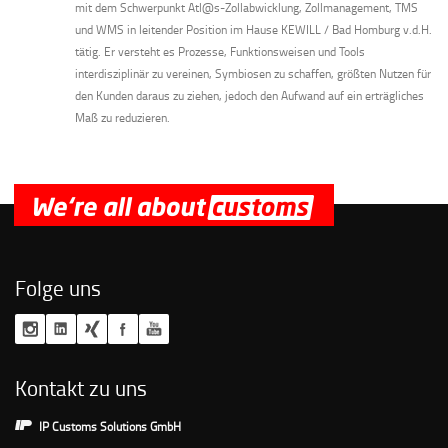
mit dem Schwerpunkt Atl@s-Zollabwicklung, Zollmanagement, TMS
und WMS in leitender Position im Hause KEWILL / Bad Homburg v.d.H.
tätig. Er versteht es Prozesse, Funktionsweisen und Tools
interdisziplinär zu vereinen, Symbiosen zu schaffen, größten Nutzen für
den Kunden daraus zu ziehen, jedoch den Aufwand auf ein erträgliches
Maß zu reduzieren.
Folge uns
Kontakt zu uns
IP Customs Solutions GmbH